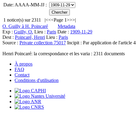
Date: AAAA-MM-JJ :
1
notice(s) sur
2311
|<
<<
Page 1
>>
>|
O. Guilly à H. Poincaré
Metadata
Exp :
Guilly, O.
Lieu :
Paris
Date :
1909-11-29
Dest :
Poincaré, Henri
Lieu :
Paris
Source :
Private collection 75017
Incipit :
Par application de l'article 
Henri Poincaré: la correspondance et les varia :
2311
documents
À propos
FAQ
Contact
Conditions d'utilisation