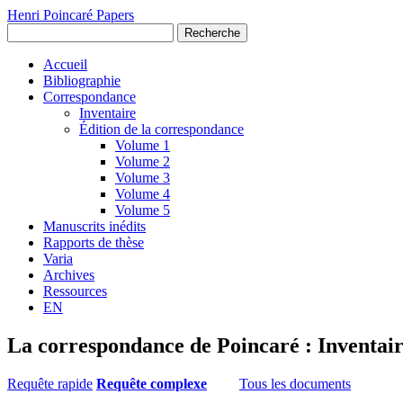
Henri Poincaré Papers
Recherche
Accueil
Bibliographie
Correspondance
Inventaire
Édition de la correspondance
Volume 1
Volume 2
Volume 3
Volume 4
Volume 5
Manuscrits inédits
Rapports de thèse
Varia
Archives
Ressources
EN
La correspondance de Poincaré : Inventai
Requête rapide
Requête complexe
Tous les documents