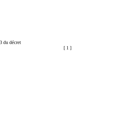
43 du décret
[ 1 ]