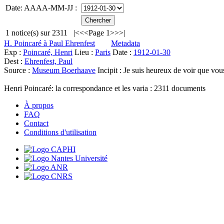
Date: AAAA-MM-JJ :
1
notice(s) sur
2311
|<
<<
Page 1
>>
>|
H. Poincaré à Paul Ehrenfest
Metadata
Exp :
Poincaré, Henri
Lieu :
Paris
Date :
1912-01-30
Dest :
Ehrenfest, Paul
Source :
Museum Boerhaave
Incipit :
Je suis heureux de voir que vous
Henri Poincaré: la correspondance et les varia :
2311
documents
À propos
FAQ
Contact
Conditions d'utilisation