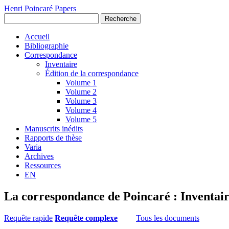
Henri Poincaré Papers
Recherche
Accueil
Bibliographie
Correspondance
Inventaire
Édition de la correspondance
Volume 1
Volume 2
Volume 3
Volume 4
Volume 5
Manuscrits inédits
Rapports de thèse
Varia
Archives
Ressources
EN
La correspondance de Poincaré : Inventai
Requête rapide
Requête complexe
Tous les documents