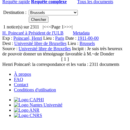
Requête rapide
Requête complexe
Tous les documents
Destination :
1
notice(s) sur
2311
|<
<<
Page 1
>>
>|
H. Poincaré à Président de l'ULB
Metadata
Exp :
Poincaré, Henri
Lieu :
Paris
Date :
1911-00-00
Dest :
Université libre de Bruxelles
Lieu :
Brussels
Source :
Université libre de Bruxelles
Incipit :
Je suis très heureux
de pouvoir donner un témoignage favorable à M.~de Donder
[ 1 ]
Henri Poincaré: la correspondance et les varia :
2311
documents
À propos
FAQ
Contact
Conditions d'utilisation