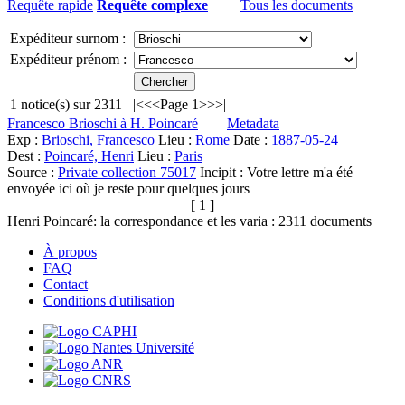
Requête rapide
Requête complexe
Tous les documents
Expéditeur surnom :
Expéditeur prénom :
1
notice(s) sur
2311
|<
<<
Page 1
>>
>|
Francesco Brioschi à H. Poincaré
Metadata
Exp :
Brioschi, Francesco
Lieu :
Rome
Date :
1887-05-24
Dest :
Poincaré, Henri
Lieu :
Paris
Source :
Private collection 75017
Incipit :
Votre lettre m'a été
envoyée ici où je reste pour quelques jours
[ 1 ]
Henri Poincaré: la correspondance et les varia :
2311
documents
À propos
FAQ
Contact
Conditions d'utilisation