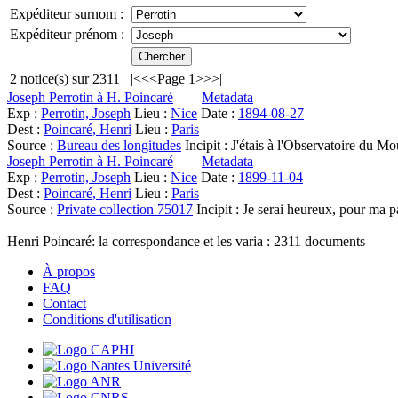
Expéditeur surnom :
Expéditeur prénom :
2
notice(s) sur
2311
|<
<<
Page 1
>>
>|
Joseph Perrotin à H. Poincaré
Metadata
Exp :
Perrotin, Joseph
Lieu :
Nice
Date :
1894-08-27
Dest :
Poincaré, Henri
Lieu :
Paris
Source :
Bureau des longitudes
Incipit :
J'étais à l'Observatoire du Mou
Joseph Perrotin à H. Poincaré
Metadata
Exp :
Perrotin, Joseph
Lieu :
Nice
Date :
1899-11-04
Dest :
Poincaré, Henri
Lieu :
Paris
Source :
Private collection 75017
Incipit :
Je serai heureux, pour ma pa
Henri Poincaré: la correspondance et les varia :
2311
documents
À propos
FAQ
Contact
Conditions d'utilisation