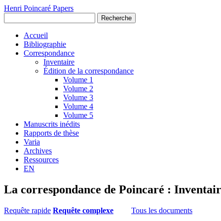
Henri Poincaré Papers
Recherche
Accueil
Bibliographie
Correspondance
Inventaire
Édition de la correspondance
Volume 1
Volume 2
Volume 3
Volume 4
Volume 5
Manuscrits inédits
Rapports de thèse
Varia
Archives
Ressources
EN
La correspondance de Poincaré : Inventai
Requête rapide
Requête complexe
Tous les documents