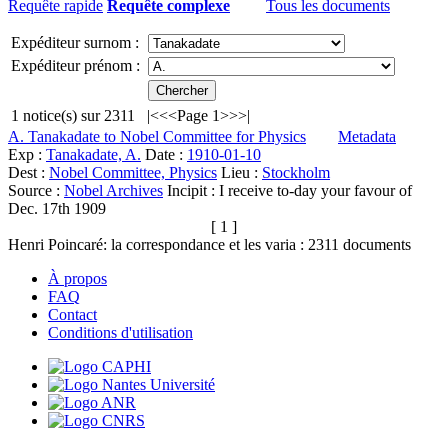
Requête rapide
Requête complexe
Tous les documents
Expéditeur surnom :
Expéditeur prénom :
1
notice(s) sur
2311
|<
<<
Page 1
>>
>|
A. Tanakadate to Nobel Committee for Physics
Metadata
Exp :
Tanakadate, A.
Date :
1910-01-10
Dest :
Nobel Committee, Physics
Lieu :
Stockholm
Source :
Nobel Archives
Incipit :
I receive to-day your favour of
Dec. 17th 1909
[ 1 ]
Henri Poincaré: la correspondance et les varia :
2311
documents
À propos
FAQ
Contact
Conditions d'utilisation