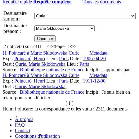
Requête rapide
Requête complexe
Tous les documents
Destinataire
surnom :
Destinataire
prénom :
2
notice(s) sur
2311
|<
<<
Page 1
>>
>|
H. Poincaré à Marie Sklodowska Curie
Metadata
Exp :
Poincaré, Henri
Lieu :
Paris
Date :
1906-04-20
Dest :
Curie, Marie Sklodowska
Lieu :
Paris
Source :
Bibliothèque nationale de France
Incipit :
J'apprends par
H. Poincaré à Marie Sklodowska Curie
Metadata
Exp :
Poincaré, Henri
Lieu :
Paris
Date :
1911-12-00
Dest :
Curie, Marie Sklodowska
Source :
Bibliothèque nationale de France
Incipit :
Je suis bien en
retard pour vous féliciter
[ 1 ]
Henri Poincaré: la correspondance et les varia :
2311
documents
À propos
FAQ
Contact
Conditions d'utilisation