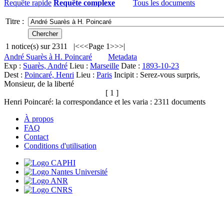
Requête rapide
Requête complexe
Tous les documents
Titre :
1
notice(s) sur
2311
|<
<<
Page 1
>>
>|
André Suarès à H. Poincaré
Metadata
Exp :
Suarès, André
Lieu :
Marseille
Date :
1893-10-23
Dest :
Poincaré, Henri
Lieu :
Paris
Incipit :
Serez-vous surpris,
Monsieur, de la liberté
[ 1 ]
Henri Poincaré: la correspondance et les varia :
2311
documents
À propos
FAQ
Contact
Conditions d'utilisation