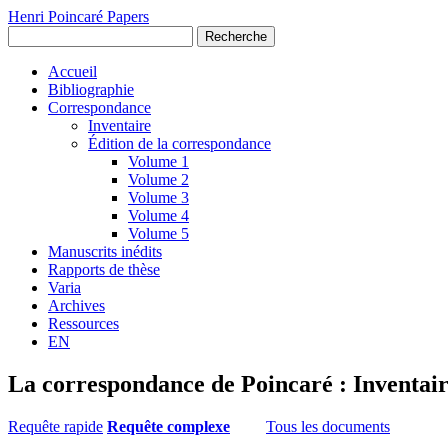
Henri Poincaré Papers
Recherche
Accueil
Bibliographie
Correspondance
Inventaire
Édition de la correspondance
Volume 1
Volume 2
Volume 3
Volume 4
Volume 5
Manuscrits inédits
Rapports de thèse
Varia
Archives
Ressources
EN
La correspondance de Poincaré : Inventai
Requête rapide
Requête complexe
Tous les documents