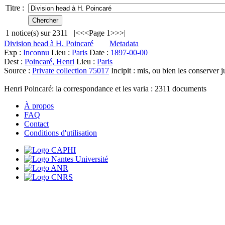
Titre :
1
notice(s) sur
2311
|<
<<
Page 1
>>
>|
Division head à H. Poincaré
Metadata
Exp :
Inconnu
Lieu :
Paris
Date :
1897-00-00
Dest :
Poincaré, Henri
Lieu :
Paris
Source :
Private collection 75017
Incipit :
mis, ou bien les conserver j
Henri Poincaré: la correspondance et les varia :
2311
documents
À propos
FAQ
Contact
Conditions d'utilisation