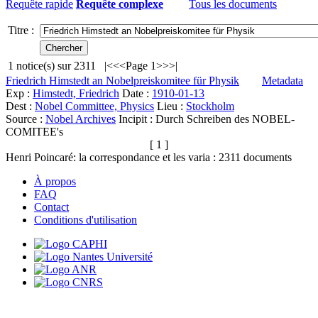
Requête rapide
Requête complexe
Tous les documents
Titre :
1
notice(s) sur
2311
|<
<<
Page 1
>>
>|
Friedrich Himstedt an Nobelpreiskomitee für Physik
Metadata
Exp :
Himstedt, Friedrich
Date :
1910-01-13
Dest :
Nobel Committee, Physics
Lieu :
Stockholm
Source :
Nobel Archives
Incipit :
Durch Schreiben des NOBEL-
COMITEE's
[ 1 ]
Henri Poincaré: la correspondance et les varia :
2311
documents
À propos
FAQ
Contact
Conditions d'utilisation