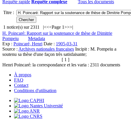
Requête rapide
Requête complexe
Tous les documents
Titre :
1
notice(s) sur
2311
|<
<<
Page 1
>>
>|
H. Poincaré: Rapport sur la soutenance de thèse de Dimitrie
Pompeiu
Metadata
Exp :
Poincaré, Henri
Date :
1905-03-31
Source :
Archives nationales françaises
Incipit :
M. Pompeiu a
soutenu sa thèse d'une façon très satisfaisante;
[ 1 ]
Henri Poincaré: la correspondance et les varia :
2311
documents
À propos
FAQ
Contact
Conditions d'utilisation