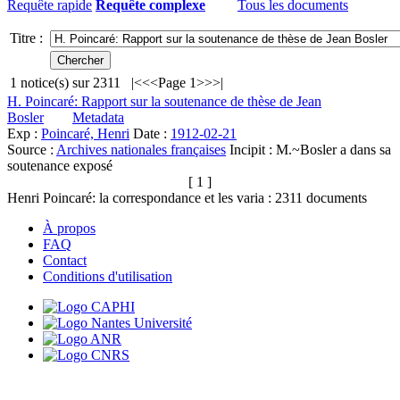
Requête rapide
Requête complexe
Tous les documents
Titre :
1
notice(s) sur
2311
|<
<<
Page 1
>>
>|
H. Poincaré: Rapport sur la soutenance de thèse de Jean
Bosler
Metadata
Exp :
Poincaré, Henri
Date :
1912-02-21
Source :
Archives nationales françaises
Incipit :
M.~Bosler a dans sa
soutenance exposé
[ 1 ]
Henri Poincaré: la correspondance et les varia :
2311
documents
À propos
FAQ
Contact
Conditions d'utilisation