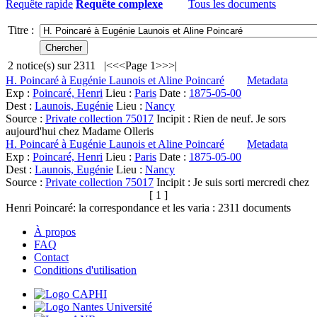
Requête rapide
Requête complexe
Tous les documents
Titre :
2
notice(s) sur
2311
|<
<<
Page 1
>>
>|
H. Poincaré à Eugénie Launois et Aline Poincaré
Metadata
Exp :
Poincaré, Henri
Lieu :
Paris
Date :
1875-05-00
Dest :
Launois, Eugénie
Lieu :
Nancy
Source :
Private collection 75017
Incipit :
Rien de neuf. Je sors
aujourd'hui chez Madame Olleris
H. Poincaré à Eugénie Launois et Aline Poincaré
Metadata
Exp :
Poincaré, Henri
Lieu :
Paris
Date :
1875-05-00
Dest :
Launois, Eugénie
Lieu :
Nancy
Source :
Private collection 75017
Incipit :
Je suis sorti mercredi chez
[ 1 ]
Henri Poincaré: la correspondance et les varia :
2311
documents
À propos
FAQ
Contact
Conditions d'utilisation