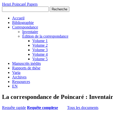
Henri Poincaré Papers
Recherche
Accueil
Bibliographie
Correspondance
Inventaire
Édition de la correspondance
Volume 1
Volume 2
Volume 3
Volume 4
Volume 5
Manuscrits inédits
Rapports de thèse
Varia
Archives
Ressources
EN
La correspondance de Poincaré : Inventai
Requête rapide
Requête complexe
Tous les documents