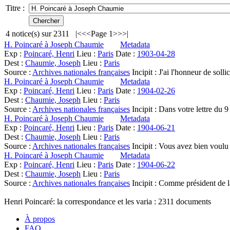
Titre :
4
notice(s) sur
2311
|<
<<
Page 1
>>
>|
H. Poincaré à Joseph Chaumie
Metadata
Exp :
Poincaré, Henri
Lieu :
Paris
Date :
1903-04-28
Dest :
Chaumie, Joseph
Lieu :
Paris
Source :
Archives nationales françaises
Incipit :
J'ai l'honneur de soll
H. Poincaré à Joseph Chaumie
Metadata
Exp :
Poincaré, Henri
Lieu :
Paris
Date :
1904-02-26
Dest :
Chaumie, Joseph
Lieu :
Paris
Source :
Archives nationales françaises
Incipit :
Dans votre lettre du 9
H. Poincaré à Joseph Chaumie
Metadata
Exp :
Poincaré, Henri
Lieu :
Paris
Date :
1904-06-21
Dest :
Chaumie, Joseph
Lieu :
Paris
Source :
Archives nationales françaises
Incipit :
Vous avez bien voulu
H. Poincaré à Joseph Chaumie
Metadata
Exp :
Poincaré, Henri
Lieu :
Paris
Date :
1904-06-22
Dest :
Chaumie, Joseph
Lieu :
Paris
Source :
Archives nationales françaises
Incipit :
Comme président de l
Henri Poincaré: la correspondance et les varia :
2311
documents
À propos
FAQ