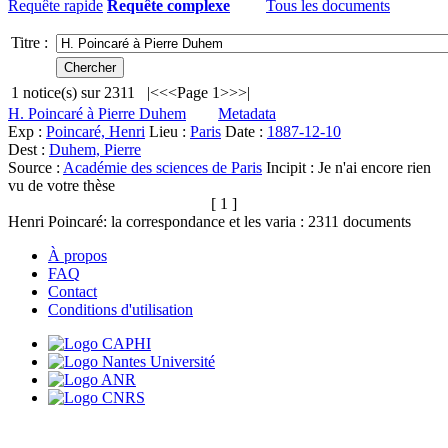
Requête rapide
Requête complexe
Tous les documents
Titre :
1
notice(s) sur
2311
|<
<<
Page 1
>>
>|
H. Poincaré à Pierre Duhem
Metadata
Exp :
Poincaré, Henri
Lieu :
Paris
Date :
1887-12-10
Dest :
Duhem, Pierre
Source :
Académie des sciences de Paris
Incipit :
Je n'ai encore rien
vu de votre thèse
[ 1 ]
Henri Poincaré: la correspondance et les varia :
2311
documents
À propos
FAQ
Contact
Conditions d'utilisation