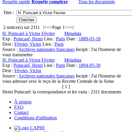
Requête rapide
Requête complexe
Tous les documents
Titre :
2
notice(s) sur
2311
|<
<<
Page 1
>>
>|
H. Poincaré à Victor Février
Metadata
Exp :
Poincaré, Henri
Lieu :
Paris
Date :
1889-03-18
Dest :
Février, Victor
Lieu :
Paris
Source :
Archives nationales françaises
Incipit :
J'ai l'honneur de
vous transmettre
H. Poincaré à Victor Février
Metadata
Exp :
Poincaré, Henri
Lieu :
Paris
Date :
1894-05-30
Dest :
Février, Victor
Source :
Archives nationales françaises
Incipit :
J'ai l'honneur de
vous adresser avec le reçu de la Recette Centrale de la Seine
[ 1 ]
Henri Poincaré: la correspondance et les varia :
2311
documents
À propos
FAQ
Contact
Conditions d'utilisation