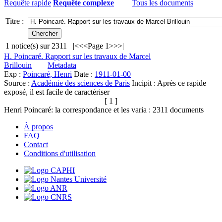
Requête rapide
Requête complexe
Tous les documents
Titre :
1
notice(s) sur
2311
|<
<<
Page 1
>>
>|
H. Poincaré. Rapport sur les travaux de Marcel
Brillouin
Metadata
Exp :
Poincaré, Henri
Date :
1911-01-00
Source :
Académie des sciences de Paris
Incipit :
Après ce rapide
exposé, il est facile de caractériser
[ 1 ]
Henri Poincaré: la correspondance et les varia :
2311
documents
À propos
FAQ
Contact
Conditions d'utilisation