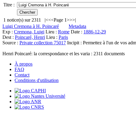
Titre :
1
notice(s) sur
2311
|<
<<
Page 1
>>
>|
Luigi Cremona à H. Poincaré
Metadata
Exp :
Cremona, Luigi
Lieu :
Rome
Date :
1886-12-29
Dest :
Poincaré, Henri
Lieu :
Paris
Source :
Private collection 75017
Incipit :
Permettez à l'un de vos admi
Henri Poincaré: la correspondance et les varia :
2311
documents
À propos
FAQ
Contact
Conditions d'utilisation