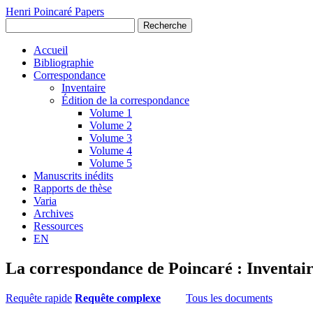
Henri Poincaré Papers
Recherche
Accueil
Bibliographie
Correspondance
Inventaire
Édition de la correspondance
Volume 1
Volume 2
Volume 3
Volume 4
Volume 5
Manuscrits inédits
Rapports de thèse
Varia
Archives
Ressources
EN
La correspondance de Poincaré : Inventai
Requête rapide
Requête complexe
Tous les documents