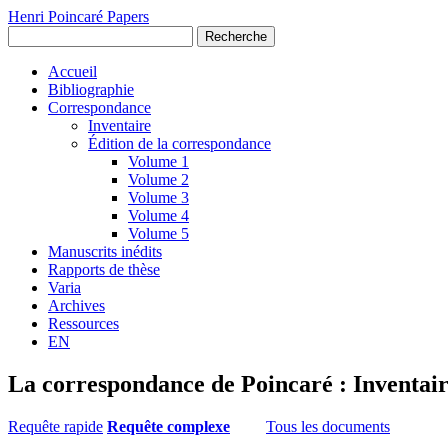
Henri Poincaré Papers
Recherche
Accueil
Bibliographie
Correspondance
Inventaire
Édition de la correspondance
Volume 1
Volume 2
Volume 3
Volume 4
Volume 5
Manuscrits inédits
Rapports de thèse
Varia
Archives
Ressources
EN
La correspondance de Poincaré : Inventai
Requête rapide
Requête complexe
Tous les documents