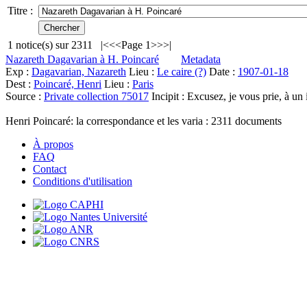
Titre :
1
notice(s) sur
2311
|<
<<
Page 1
>>
>|
Nazareth Dagavarian à H. Poincaré
Metadata
Exp :
Dagavarian, Nazareth
Lieu :
Le caire (?)
Date :
1907-01-18
Dest :
Poincaré, Henri
Lieu :
Paris
Source :
Private collection 75017
Incipit :
Excusez, je vous prie, à un
Henri Poincaré: la correspondance et les varia :
2311
documents
À propos
FAQ
Contact
Conditions d'utilisation