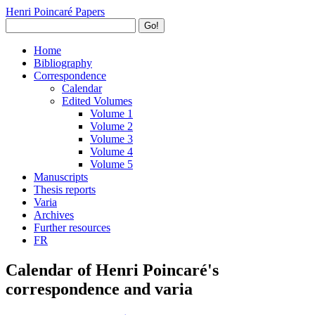
Henri Poincaré Papers
Go!
Home
Bibliography
Correspondence
Calendar
Edited Volumes
Volume 1
Volume 2
Volume 3
Volume 4
Volume 5
Manuscripts
Thesis reports
Varia
Archives
Further resources
FR
Calendar of Henri Poincaré's
correspondence and varia