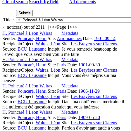
Global search
Search by field
All documents
Title :
4
notice(s) out of
2311
|<
<<
Page 1
>>
>|
H. Poincaré à Léon Walras
Metadata
Sender:
Poincaré, Henri
Site:
Arromanches
Date:
1901-09-14
Recipient/Object:
Walras, Léon
Site:
Les Brayères sur Clarens
Source:
BCU Lausanne
Incipit:
Je vous remercie beaucoup de
l'envoi que vous avez bien voulu me faire
H. Poincaré à Léon Walras
Metadata
Sender:
Poincaré, Henri
Site:
Paris
Date:
1901-09-30
Recipient/Object:
Walras, Léon
Site:
Les Brayères sur Clarens
Source:
BCU Lausanne
Incipit:
Vous vous êtes mépris sur ma
pensée
H. Poincaré à Léon Walras
Metadata
Sender:
Poincaré, Henri
Site:
Paris
Date:
1906-11-29
Recipient/Object:
Walras, Léon
Site:
Les Brayères sur Clarens
Source:
BCU Lausanne
Incipit:
Dans ma conférence américaine il
n'a nullement été question du sujet qui vous intéresse
H. Poincaré à Léon Walras
Metadata
Sender:
Poincaré, Henri
Site:
Paris
Date:
1909-05-20
Recipient/Object:
Walras, Léon
Site:
Les Brayères sur Clarens
Source:
BCU Lausanne
Incipit:
Pardon d'avoir tant tardé à vous