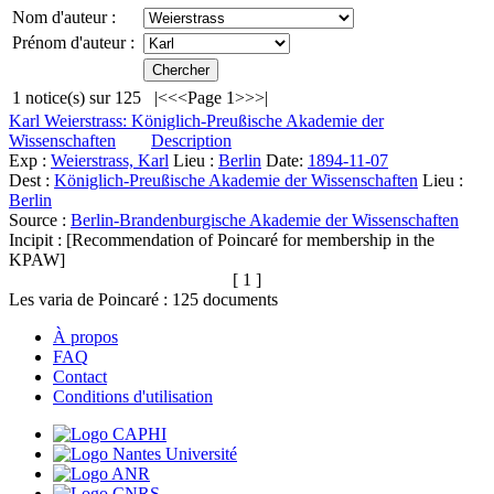
Nom d'auteur :
Prénom d'auteur :
1
notice(s) sur
125
|<
<<
Page 1
>>
>|
Karl Weierstrass: Königlich-Preußische Akademie der
Wissenschaften
Description
Exp :
Weierstrass, Karl
Lieu :
Berlin
Date:
1894-11-07
Dest :
Königlich-Preußische Akademie der Wissenschaften
Lieu :
Berlin
Source :
Berlin-Brandenburgische Akademie der Wissenschaften
Incipit :
[Recommendation of Poincaré for membership in the
KPAW]
[ 1 ]
Les varia de Poincaré :
125
documents
À propos
FAQ
Contact
Conditions d'utilisation