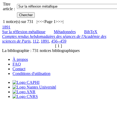
Titre
article :
1
notice(s) sur
731
|<
<<
Page 1
>>
>|
1891
Sur la réflexion métallique
Métadonnées
BibTeX
Comptes rendus hebdomadaires des séances de l'Académie des
sciences de Paris
,
112
,
1891
,
456--459
[ 1 ]
La bibliographie :
731
notices bibliographiques
À propos
FAQ
Contact
Conditions d'utilisation