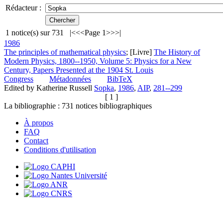
Rédacteur :
1
notice(s) sur
731
|<
<<
Page 1
>>
>|
1986
The principles of mathematical physics
; [Livre]
The History of
Modern Physics, 1800--1950, Volume 5: Physics for a New
Century, Papers Presented at the 1904 St. Louis
Congress
Métadonnées
BibTeX
Edited by Katherine Russell
Sopka
,
1986
,
AIP
,
281--299
[ 1 ]
La bibliographie :
731
notices bibliographiques
À propos
FAQ
Contact
Conditions d'utilisation