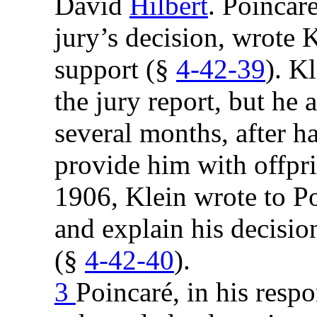
David
Hilbert
. Poincar
jury’s decision, wrote 
support (§
4-42-39
). K
the jury report, but he 
several months, after h
provide him with offpri
1906, Klein wrote to Poi
and explain his decisio
(§
4-42-40
).
3
Poincaré, in his resp