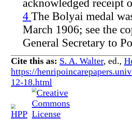
acknowledged receipt o
4
The Bolyai medal was
March 1906; see the cop
General Secretary to P
Cite this as:
S. A. Walter
, ed.,
He
https://henripoincarepapers.univ
12-18.html