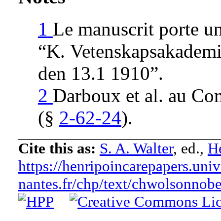
1
Le manuscrit porte un
“K. Vetenskapsakademi
den 13.1 1910”.
2
Darboux et al. au Co
(§
2-62-24
).
Cite this as:
S. A. Walter
, ed.,
He
https://henripoincarepapers.univ
nantes.fr/chp/text/chwolsonnob