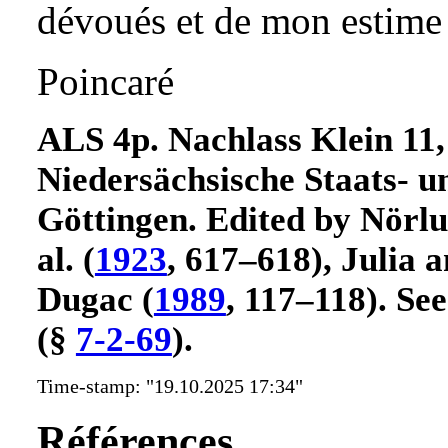
dévoués et de mon estime 
Poincaré
ALS 4p. Nachlass Klein 11,
Niedersächsische Staats- u
Göttingen. Edited by
Nörlu
al.
(
1923
, 617–618)
,
Julia a
Dugac (
1989
, 117–118)
. Se
(§
7-2-69
).
Time-stamp: "19.10.2025 17:34"
Références