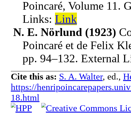
Poincaré, Volume 11
.
G
Links:
Link
N. E. Nörlund (1923)
Co
Poincaré et de Felix Kl
pp. 94–132
.
External L
Cite this as:
S. A. Walter
, ed.,
He
https://henripoincarepapers.univ
18.html