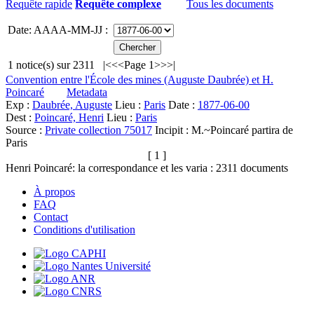
Requête rapide
Requête complexe
Tous les documents
Date: AAAA-MM-JJ :
1
notice(s) sur
2311
|<
<<
Page 1
>>
>|
Convention entre l'École des mines (Auguste Daubrée) et H.
Poincaré
Metadata
Exp :
Daubrée, Auguste
Lieu :
Paris
Date :
1877-06-00
Dest :
Poincaré, Henri
Lieu :
Paris
Source :
Private collection 75017
Incipit :
M.~Poincaré partira de
Paris
[ 1 ]
Henri Poincaré: la correspondance et les varia :
2311
documents
À propos
FAQ
Contact
Conditions d'utilisation