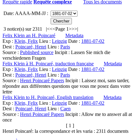
Requête rapide
Requête complexe
Tous les documents
Date: AAAA-MM-JJ :
3
notice(s) sur
2311
|<
<<
Page 1
>>
>|
Felix Klein an H. Poincaré
Metadata
Exp :
Klein, Felix
Lieu :
Leipzig
Date :
1881-07-02
Dest :
Poincaré, Henri
Lieu :
Paris
Source :
Published source
Incipit :
Lassen Sie mich die
verschiedenen Fragen
Felix Klein à H. Poincaré, traduction française
Metadata
Exp :
Klein, Felix
Lieu :
Leipzig
Date :
1881-07-02
Dest :
Poincaré, Henri
Lieu :
Paris
Source :
Henri Poincaré Papers
Incipit :
Laissez moi, sans tarder,
répondre aux différentes questions que vous me posez dans votre
lettre
Felix Klein to H. Poincaré, English translation
Metadata
Exp :
Klein, Felix
Lieu :
Leipzig
Date :
1881-07-02
Dest :
Poincaré, Henri
Lieu :
Caen
Source :
Henri Poincaré Papers
Incipit :
Allow me to answer all at
once
[ 1 ]
Henri Poincaré: la correspondance et les varia :
2311
documents