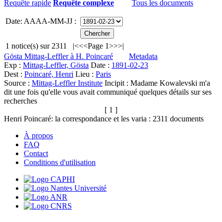
Requête rapide
Requête complexe
Tous les documents
Date: AAAA-MM-JJ :
1
notice(s) sur
2311
|<
<<
Page 1
>>
>|
Gösta Mittag-Leffler à H. Poincaré
Metadata
Exp :
Mittag-Leffler, Gösta
Date :
1891-02-23
Dest :
Poincaré, Henri
Lieu :
Paris
Source :
Mittag-Leffler Institute
Incipit :
Madame Kowalevski m'a
dit une fois qu'elle vous avait communiqué quelques détails sur ses
recherches
[ 1 ]
Henri Poincaré: la correspondance et les varia :
2311
documents
À propos
FAQ
Contact
Conditions d'utilisation