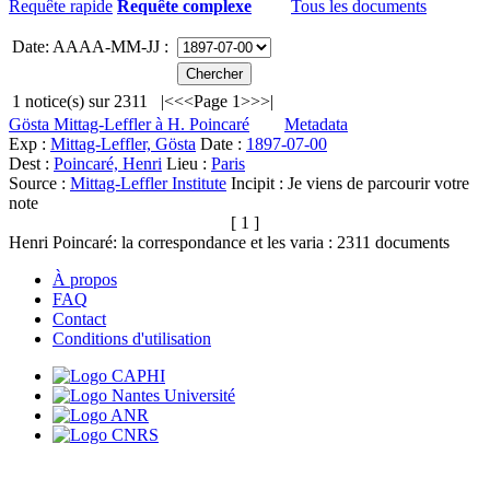
Requête rapide
Requête complexe
Tous les documents
Date: AAAA-MM-JJ :
1
notice(s) sur
2311
|<
<<
Page 1
>>
>|
Gösta Mittag-Leffler à H. Poincaré
Metadata
Exp :
Mittag-Leffler, Gösta
Date :
1897-07-00
Dest :
Poincaré, Henri
Lieu :
Paris
Source :
Mittag-Leffler Institute
Incipit :
Je viens de parcourir votre
note
[ 1 ]
Henri Poincaré: la correspondance et les varia :
2311
documents
À propos
FAQ
Contact
Conditions d'utilisation