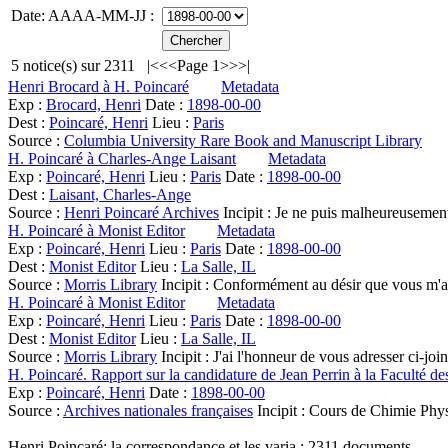
Date: AAAA-MM-JJ :
5
notice(s) sur
2311
|<
<<
Page 1
>>
>|
Henri Brocard à H. Poincaré
Metadata
Exp :
Brocard, Henri
Date :
1898-00-00
Dest :
Poincaré, Henri
Lieu :
Paris
Source :
Columbia University Rare Book and Manuscript Library
H. Poincaré à Charles-Ange Laisant
Metadata
Exp :
Poincaré, Henri
Lieu :
Paris
Date :
1898-00-00
Dest :
Laisant, Charles-Ange
Source :
Henri Poincaré Archives
Incipit :
Je ne puis malheureusement 
H. Poincaré à Monist Editor
Metadata
Exp :
Poincaré, Henri
Lieu :
Paris
Date :
1898-00-00
Dest :
Monist Editor
Lieu :
La Salle, IL
Source :
Morris Library
Incipit :
Conformément au désir que vous m'
H. Poincaré à Monist Editor
Metadata
Exp :
Poincaré, Henri
Lieu :
Paris
Date :
1898-00-00
Dest :
Monist Editor
Lieu :
La Salle, IL
Source :
Morris Library
Incipit :
J'ai l'honneur de vous adresser ci-joi
H. Poincaré. Rapport sur la candidature de Jean Perrin à la Faculté de
Exp :
Poincaré, Henri
Date :
1898-00-00
Source :
Archives nationales françaises
Incipit :
Cours de Chimie Physi
Henri Poincaré: la correspondance et les varia :
2311
documents