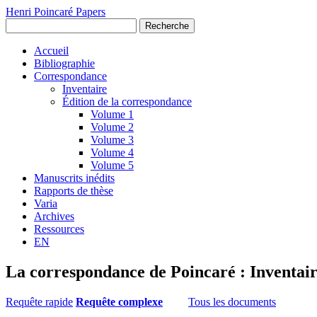
Henri Poincaré Papers
Recherche
Accueil
Bibliographie
Correspondance
Inventaire
Édition de la correspondance
Volume 1
Volume 2
Volume 3
Volume 4
Volume 5
Manuscrits inédits
Rapports de thèse
Varia
Archives
Ressources
EN
La correspondance de Poincaré : Inventai
Requête rapide
Requête complexe
Tous les documents