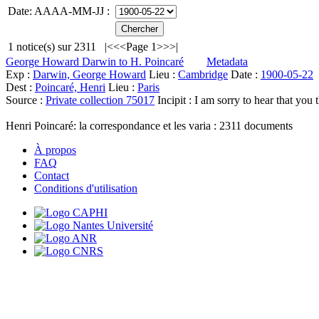
Date: AAAA-MM-JJ :
1
notice(s) sur
2311
|<
<<
Page 1
>>
>|
George Howard Darwin to H. Poincaré
Metadata
Exp :
Darwin, George Howard
Lieu :
Cambridge
Date :
1900-05-22
Dest :
Poincaré, Henri
Lieu :
Paris
Source :
Private collection 75017
Incipit :
I am sorry to hear that you 
Henri Poincaré: la correspondance et les varia :
2311
documents
À propos
FAQ
Contact
Conditions d'utilisation