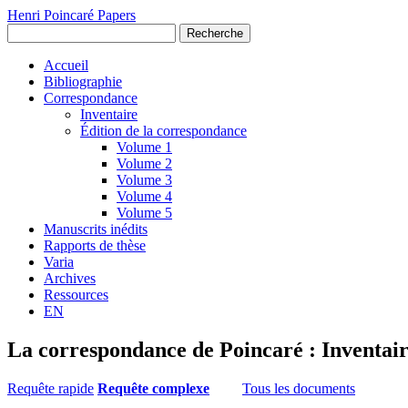
Henri Poincaré Papers
Recherche
Accueil
Bibliographie
Correspondance
Inventaire
Édition de la correspondance
Volume 1
Volume 2
Volume 3
Volume 4
Volume 5
Manuscrits inédits
Rapports de thèse
Varia
Archives
Ressources
EN
La correspondance de Poincaré : Inventai
Requête rapide
Requête complexe
Tous les documents