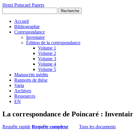
Henri Poincaré Papers
Recherche
Accueil
Bibliographie
Correspondance
Inventaire
Édition de la correspondance
Volume 1
Volume 2
Volume 3
Volume 4
Volume 5
Manuscrits inédits
Rapports de thèse
Varia
Archives
Ressources
EN
La correspondance de Poincaré : Inventai
Requête rapide
Requête complexe
Tous les documents