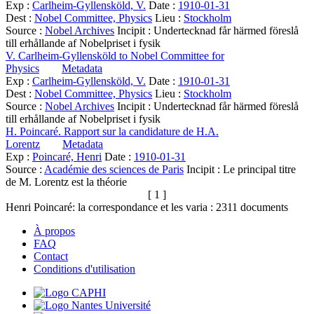
Exp :
Carlheim-Gyllensköld, V.
Date :
1910-01-31
Dest :
Nobel Committee, Physics
Lieu :
Stockholm
Source :
Nobel Archives
Incipit :
Undertecknad får härmed föreslå
till erhållande af Nobelpriset i fysik
V. Carlheim-Gyllensköld to Nobel Committee for
Physics
Metadata
Exp :
Carlheim-Gyllensköld, V.
Date :
1910-01-31
Dest :
Nobel Committee, Physics
Lieu :
Stockholm
Source :
Nobel Archives
Incipit :
Undertecknad får härmed föreslå
till erhållande af Nobelpriset i fysik
H. Poincaré. Rapport sur la candidature de H.A.
Lorentz
Metadata
Exp :
Poincaré, Henri
Date :
1910-01-31
Source :
Académie des sciences de Paris
Incipit :
Le principal titre
de M. Lorentz est la théorie
[ 1 ]
Henri Poincaré: la correspondance et les varia :
2311
documents
À propos
FAQ
Contact
Conditions d'utilisation