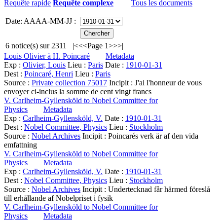
Requête rapide
Requête complexe
Tous les documents
Date: AAAA-MM-JJ :
6
notice(s) sur
2311
|<
<<
Page 1
>>
>|
Louis Olivier à H. Poincaré
Metadata
Exp :
Olivier, Louis
Lieu :
Paris
Date :
1910-01-31
Dest :
Poincaré, Henri
Lieu :
Paris
Source :
Private collection 75017
Incipit :
J'ai l'honneur de vous
envoyer ci-inclus la somme de cent vingt francs
V. Carlheim-Gyllensköld to Nobel Committee for
Physics
Metadata
Exp :
Carlheim-Gyllensköld, V.
Date :
1910-01-31
Dest :
Nobel Committee, Physics
Lieu :
Stockholm
Source :
Nobel Archives
Incipit :
Poincarés verk är af den vida
emfattning
V. Carlheim-Gyllensköld to Nobel Committee for
Physics
Metadata
Exp :
Carlheim-Gyllensköld, V.
Date :
1910-01-31
Dest :
Nobel Committee, Physics
Lieu :
Stockholm
Source :
Nobel Archives
Incipit :
Undertecknad får härmed föreslå
till erhållande af Nobelpriset i fysik
V. Carlheim-Gyllensköld to Nobel Committee for
Physics
Metadata