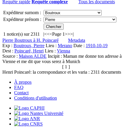
Requête rapide
Requête complexe
Tous les documents
Expéditeur surnom :
Expéditeur prénom :
1
notice(s) sur
2311
|<
<<
Page 1
>>
>|
Pierre Boutroux à H. Poincaré
Metadata
Exp :
Boutroux, Pierre
Lieu :
Merano
Date :
1910-10-19
Dest :
Poincaré, Henri
Lieu :
Vienna
Source :
Maison ALDE
Incipit :
Maman me donne ton adresse à
Vienne et me dit que vous serez à Munich
[ 1 ]
Henri Poincaré: la correspondance et les varia :
2311
documents
À propos
FAQ
Contact
Conditions d'utilisation