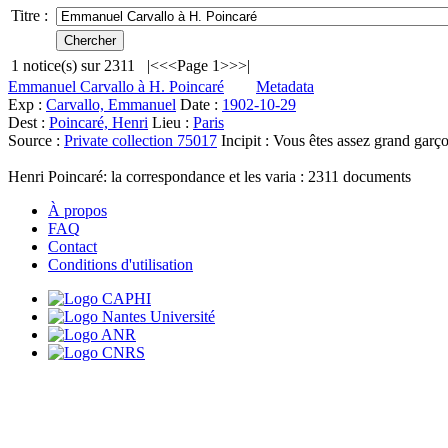
Titre :
1
notice(s) sur
2311
|<
<<
Page 1
>>
>|
Emmanuel Carvallo à H. Poincaré
Metadata
Exp :
Carvallo, Emmanuel
Date :
1902-10-29
Dest :
Poincaré, Henri
Lieu :
Paris
Source :
Private collection 75017
Incipit :
Vous êtes assez grand garç
Henri Poincaré: la correspondance et les varia :
2311
documents
À propos
FAQ
Contact
Conditions d'utilisation