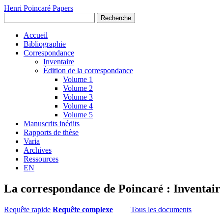
Henri Poincaré Papers
Recherche
Accueil
Bibliographie
Correspondance
Inventaire
Édition de la correspondance
Volume 1
Volume 2
Volume 3
Volume 4
Volume 5
Manuscrits inédits
Rapports de thèse
Varia
Archives
Ressources
EN
La correspondance de Poincaré : Inventai
Requête rapide
Requête complexe
Tous les documents