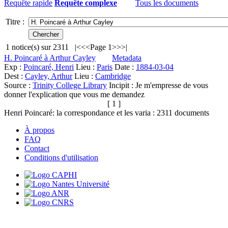
Requête rapide
Requête complexe
Tous les documents
Titre :
1
notice(s) sur
2311
|<
<<
Page 1
>>
>|
H. Poincaré à Arthur Cayley
Metadata
Exp :
Poincaré, Henri
Lieu :
Paris
Date :
1884-03-04
Dest :
Cayley, Arthur
Lieu :
Cambridge
Source :
Trinity College Library
Incipit :
Je m'empresse de vous
donner l'explication que vous me demandez
[ 1 ]
Henri Poincaré: la correspondance et les varia :
2311
documents
À propos
FAQ
Contact
Conditions d'utilisation