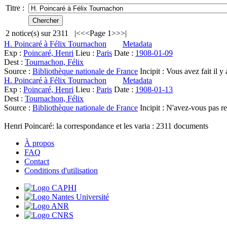
Titre :
2
notice(s) sur
2311
|<
<<
Page 1
>>
>|
H. Poincaré à Félix Tournachon
Metadata
Exp :
Poincaré, Henri
Lieu :
Paris
Date :
1908-01-09
Dest :
Tournachon, Félix
Source :
Bibliothèque nationale de France
Incipit :
Vous avez fait il 
H. Poincaré à Félix Tournachon
Metadata
Exp :
Poincaré, Henri
Lieu :
Paris
Date :
1908-01-13
Dest :
Tournachon, Félix
Source :
Bibliothèque nationale de France
Incipit :
N'avez-vous pas reçu
Henri Poincaré: la correspondance et les varia :
2311
documents
À propos
FAQ
Contact
Conditions d'utilisation