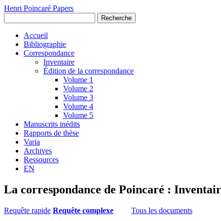
Henri Poincaré Papers
Recherche
Accueil
Bibliographie
Correspondance
Inventaire
Édition de la correspondance
Volume 1
Volume 2
Volume 3
Volume 4
Volume 5
Manuscrits inédits
Rapports de thèse
Varia
Archives
Ressources
EN
La correspondance de Poincaré : Inventai
Requête rapide
Requête complexe
Tous les documents