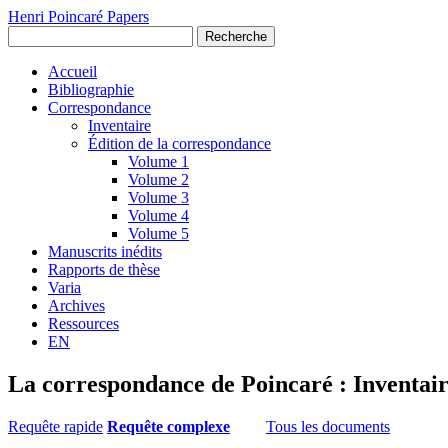
Henri Poincaré Papers
Recherche
Accueil
Bibliographie
Correspondance
Inventaire
Édition de la correspondance
Volume 1
Volume 2
Volume 3
Volume 4
Volume 5
Manuscrits inédits
Rapports de thèse
Varia
Archives
Ressources
EN
La correspondance de Poincaré : Inventai
Requête rapide
Requête complexe
Tous les documents