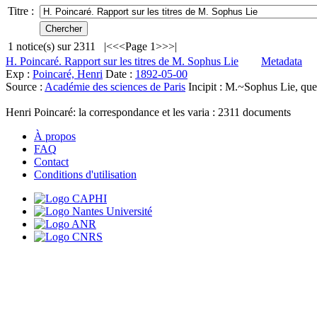
Titre :
1
notice(s) sur
2311
|<
<<
Page 1
>>
>|
H. Poincaré. Rapport sur les titres de M. Sophus Lie
Metadata
Exp :
Poincaré, Henri
Date :
1892-05-00
Source :
Académie des sciences de Paris
Incipit :
M.~Sophus Lie, que l
Henri Poincaré: la correspondance et les varia :
2311
documents
À propos
FAQ
Contact
Conditions d'utilisation