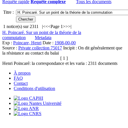
Requête rapide
Requête complexe
Tous les documents
Titre :
1
notice(s) sur
2311
|<
<<
Page 1
>>
>|
H. Poincaré. Sur un point de la théorie de la
commutation
Metadata
Exp :
Poincare, Henri
Date :
1908-00-00
Source :
Private collection 75017
Incipit :
On dit généralement que
la résistance au contact du balai
[ 1 ]
Henri Poincaré: la correspondance et les varia :
2311
documents
À propos
FAQ
Contact
Conditions d'utilisation