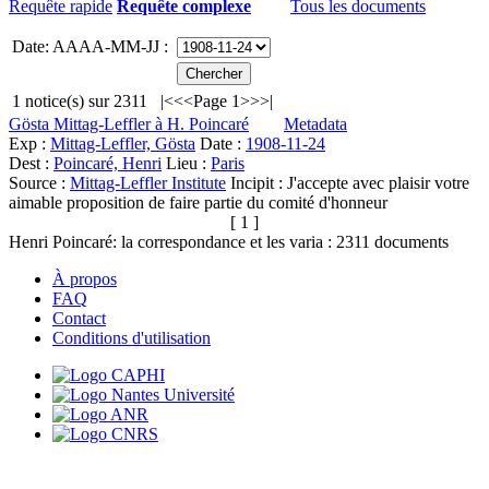
Requête rapide
Requête complexe
Tous les documents
Date: AAAA-MM-JJ :
1
notice(s) sur
2311
|<
<<
Page 1
>>
>|
Gösta Mittag-Leffler à H. Poincaré
Metadata
Exp :
Mittag-Leffler, Gösta
Date :
1908-11-24
Dest :
Poincaré, Henri
Lieu :
Paris
Source :
Mittag-Leffler Institute
Incipit :
J'accepte avec plaisir votre
aimable proposition de faire partie du comité d'honneur
[ 1 ]
Henri Poincaré: la correspondance et les varia :
2311
documents
À propos
FAQ
Contact
Conditions d'utilisation