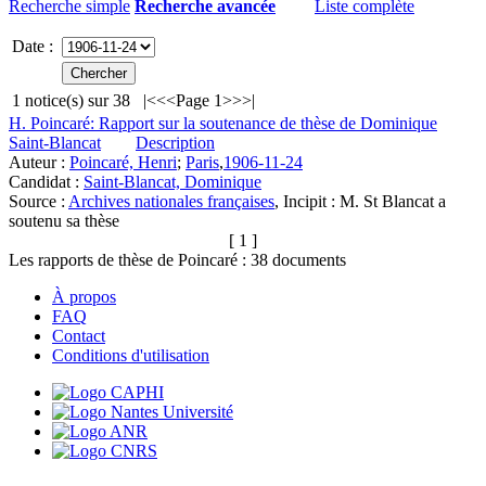
Recherche simple
Recherche avancée
Liste complète
Date :
1
notice(s) sur
38
|<
<<
Page 1
>>
>|
H. Poincaré: Rapport sur la soutenance de thèse de Dominique
Saint-Blancat
Description
Auteur :
Poincaré, Henri
;
Paris
,
1906-11-24
Candidat :
Saint-Blancat, Dominique
Source :
Archives nationales françaises
, Incipit :
M. St Blancat a
soutenu sa thèse
[ 1 ]
Les rapports de thèse de Poincaré :
38
documents
À propos
FAQ
Contact
Conditions d'utilisation