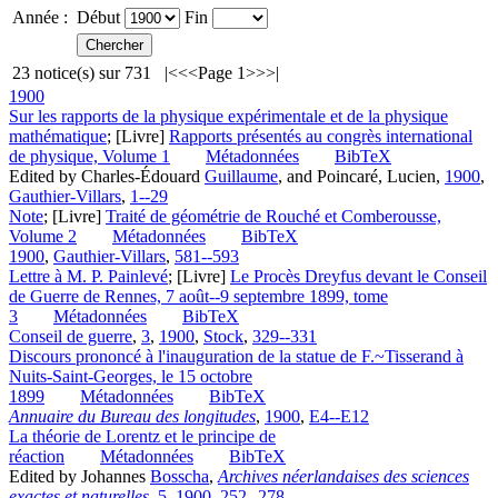
Année :
Début
Fin
23
notice(s) sur
731
|<
<<
Page 1
>>
>|
1900
Sur les rapports de la physique expérimentale et de la physique
mathématique
; [Livre]
Rapports présentés au congrès international
de physique, Volume 1
Métadonnées
BibTeX
Edited by Charles-Édouard
Guillaume
, and Poincaré, Lucien,
1900
,
Gauthier-Villars
,
1--29
Note
; [Livre]
Traité de géométrie de Rouché et Comberousse,
Volume 2
Métadonnées
BibTeX
1900
,
Gauthier-Villars
,
581--593
Lettre à M. P. Painlevé
; [Livre]
Le Procès Dreyfus devant le Conseil
de Guerre de Rennes, 7 août--9 septembre 1899, tome
3
Métadonnées
BibTeX
Conseil de guerre
,
3
,
1900
,
Stock
,
329--331
Discours prononcé à l'inauguration de la statue de F.~Tisserand à
Nuits-Saint-Georges, le 15 octobre
1899
Métadonnées
BibTeX
Annuaire du Bureau des longitudes
,
1900
,
E4--E12
La théorie de Lorentz et le principe de
réaction
Métadonnées
BibTeX
Edited by Johannes
Bosscha
,
Archives néerlandaises des sciences
exactes et naturelles
,
5
,
1900
,
252--278