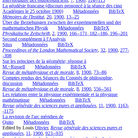
Intermédiaire des mathématiciens
,
7
,
1900
,
114--115
La géodésie française (discours prononcé à la séance des cinq
Académies le 25 octobre 1900)
Métadonnées
BibTeX
Mémoires de l'Institut
,
20
,
1900
,
13--25
Über die Beziehungen zwischen der experimentellen und der
mathematischen Physik
Métadonnées
BibTeX
Physikalische Zeitschrift
,
2
,
1900
,
166--171, 182--186, 196--201
Second complément à l'Analysis
Situs
Métadonnées
BibTeX
Proceedings of the London Mathematical Society
,
32
,
1900
,
277-
-308
Sur les principes de la géométrie; réponse à
M.~Russell
Métadonnées
BibTeX
Revue de métaphysique et de morale
,
8
,
1900
,
73--86
Comptes rendus des Séances du Congrès de philosophie,
discussion
Métadonnées
BibTeX
Revue de métaphysique et de morale
,
8
,
1900
,
556--561
Les relations entre la physique expérimentale et la physique
mathématique
Métadonnées
BibTeX
Revue générale des sciences pures et appliquées
,
11
,
1900
,
1163-
-1175
La revision de l'arc méridien de
Quito
Métadonnées
BibTeX
Edited by Louis
Olivier
,
Revue générale des sciences pures et
appliquées
,
11
,
1900
,
923--935