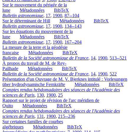
Sur le mouvement du périgée de la
lune
Métadonnées
BibTeX
Bulletin astronomique
,
17
,
1900
,
87--104
Sur le déterminant de Hill
Métadonnées
BibTeX
Bulletin astronomique
,
17
,
1900
,
134--143
Sur les équations du mouvement de la
lune
Métadonnées
BibTeX
Bulletin astronomique
,
17
,
1900
,
167--204
La mesure de la terre et la géodésie
française
Métadonnées
BibTeX
Bulletin de la Société astronomique de France
,
14
,
1900
,
513--521
À propos du travail de M. de Rey-
Pailhade
Métadonnées
BibTeX
Bulletin de la Société astronomique de France
,
14
,
1900
,
522
Présentation d'un Ouvrage de M. V. Bjerknes intitulé : Vorlesungen
über hydrodynamische Fernkräfte
Métadonnées
BibTeX
Comptes rendus hebdomadaires des séances de l'Académie des
sciences de Paris
,
130
,
1900
,
25
Rapport sur le projet de révision de l'arc méridien de
Quito
Métadonnées
BibTeX
Comptes rendus hebdomadaires des séances de l'Académie des
sciences de Paris
,
131
,
1900
,
215--236
Sur certaines familles de courbes
algébriques
Métadonnées
BibTeX