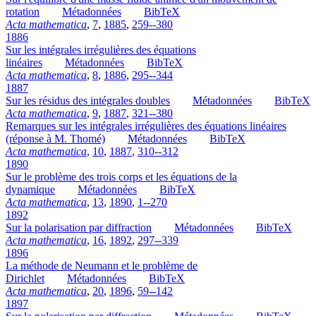
rotation
Métadonnées
BibTeX
Acta mathematica
,
7
,
1885
,
259--380
1886
Sur les intégrales irrégulières des équations
linéaires
Métadonnées
BibTeX
Acta mathematica
,
8
,
1886
,
295--344
1887
Sur les résidus des intégrales doubles
Métadonnées
BibTeX
Acta mathematica
,
9
,
1887
,
321--380
Remarques sur les intégrales irrégulières des équations linéaires
(réponse à M. Thomé)
Métadonnées
BibTeX
Acta mathematica
,
10
,
1887
,
310--312
1890
Sur le problème des trois corps et les équations de la
dynamique
Métadonnées
BibTeX
Acta mathematica
,
13
,
1890
,
1--270
1892
Sur la polarisation par diffraction
Métadonnées
BibTeX
Acta mathematica
,
16
,
1892
,
297--339
1896
La méthode de Neumann et le problème de
Dirichlet
Métadonnées
BibTeX
Acta mathematica
,
20
,
1896
,
59--142
1897