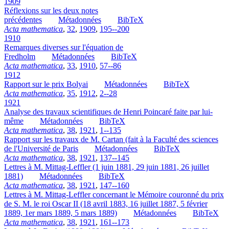
1909
Réflexions sur les deux notes
précédentes
Métadonnées
BibTeX
Acta mathematica
,
32
,
1909
,
195--200
1910
Remarques diverses sur l'équation de
Fredholm
Métadonnées
BibTeX
Acta mathematica
,
33
,
1910
,
57--86
1912
Rapport sur le prix Bolyai
Métadonnées
BibTeX
Acta mathematica
,
35
,
1912
,
2--28
1921
Analyse des travaux scientifiques de Henri Poincaré faite par lui-
même
Métadonnées
BibTeX
Acta mathematica
,
38
,
1921
,
1--135
Rapport sur les travaux de M. Cartan (fait à la Faculté des sciences
de l'Université de Paris
Métadonnées
BibTeX
Acta mathematica
,
38
,
1921
,
137--145
Lettres à M. Mittag-Leffler (1 juin 1881, 29 juin 1881, 26 juillet
1881)
Métadonnées
BibTeX
Acta mathematica
,
38
,
1921
,
147--160
Lettres à M. Mittag-Leffler concernant le Mémoire couronné du prix
de S. M. le roi Oscar II (18 avril 1883, 16 juillet 1887, 5 février
1889, 1er mars 1889, 5 mars 1889)
Métadonnées
BibTeX
Acta mathematica
,
38
,
1921
,
161--173