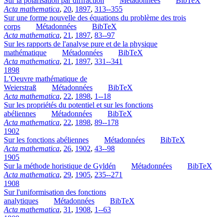
Sur la polarisation par diffraction
Métadonnées
BibTeX
Acta mathematica
,
20
,
1897
,
313--355
Sur une forme nouvelle des équations du problème des trois
corps
Métadonnées
BibTeX
Acta mathematica
,
21
,
1897
,
83--97
Sur les rapports de l'analyse pure et de la physique
mathématique
Métadonnées
BibTeX
Acta mathematica
,
21
,
1897
,
331--341
1898
L’Oeuvre mathématique de
Weierstraß
Métadonnées
BibTeX
Acta mathematica
,
22
,
1898
,
1--18
Sur les propriétés du potentiel et sur les fonctions
abéliennes
Métadonnées
BibTeX
Acta mathematica
,
22
,
1898
,
89--178
1902
Sur les fonctions abéliennes
Métadonnées
BibTeX
Acta mathematica
,
26
,
1902
,
43--98
1905
Sur la méthode horistique de Gyldén
Métadonnées
BibTeX
Acta mathematica
,
29
,
1905
,
235--271
1908
Sur l'uniformisation des fonctions
analytiques
Métadonnées
BibTeX
Acta mathematica
,
31
,
1908
,
1--63