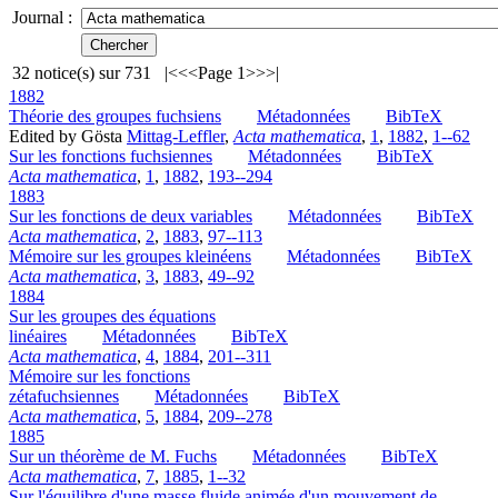
Journal :
32
notice(s) sur
731
|<
<<
Page 1
>>
>|
1882
Théorie des groupes fuchsiens
Métadonnées
BibTeX
Edited by Gösta
Mittag-Leffler
,
Acta mathematica
,
1
,
1882
,
1--62
Sur les fonctions fuchsiennes
Métadonnées
BibTeX
Acta mathematica
,
1
,
1882
,
193--294
1883
Sur les fonctions de deux variables
Métadonnées
BibTeX
Acta mathematica
,
2
,
1883
,
97--113
Mémoire sur les groupes kleinéens
Métadonnées
BibTeX
Acta mathematica
,
3
,
1883
,
49--92
1884
Sur les groupes des équations
linéaires
Métadonnées
BibTeX
Acta mathematica
,
4
,
1884
,
201--311
Mémoire sur les fonctions
zétafuchsiennes
Métadonnées
BibTeX
Acta mathematica
,
5
,
1884
,
209--278
1885
Sur un théorème de M. Fuchs
Métadonnées
BibTeX
Acta mathematica
,
7
,
1885
,
1--32
Sur l'équilibre d'une masse fluide animée d'un mouvement de