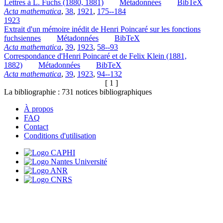
Lettres à L. Fuchs (1880, 1881)
Métadonnées
BibTeX
Acta mathematica
,
38
,
1921
,
175--184
1923
Extrait d'un mémoire inédit de Henri Poincaré sur les fonctions
fuchsiennes
Métadonnées
BibTeX
Acta mathematica
,
39
,
1923
,
58--93
Correspondance d'Henri Poincaré et de Felix Klein (1881,
1882)
Métadonnées
BibTeX
Acta mathematica
,
39
,
1923
,
94--132
[ 1 ]
La bibliographie :
731
notices bibliographiques
À propos
FAQ
Contact
Conditions d'utilisation